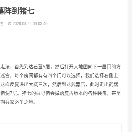
墓阵到猪七
法
2026-04-22 09:03:40
走法，首先到达石墓5层，然后打开大地图向下一层门的方
镇迷宫，每个房间都有有四个门可以选择，我们选择右侧上
像这样反复进出大概三次，然后到达武器店，此时走出武器
猪洞7层。猪七的白野猪会掉落复古版本的各种装备，甚至
后期兵家必争之地。