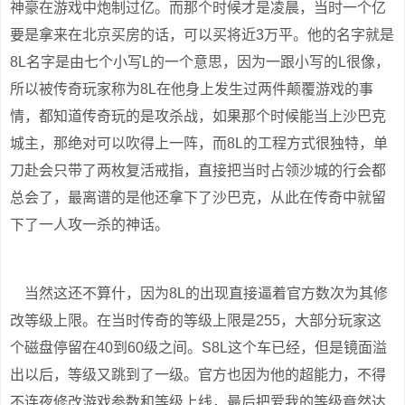
神豪在游戏中炮制过亿。而那个时候才是凌晨，当时一个亿
要是拿来在北京买房的话，可以买将近3万平。他的名字就是
8L名字是由七个小写L的一个意思，因为一跟小写的L很像，
所以被传奇玩家称为8L在他身上发生过两件颠覆游戏的事
情，都知道传奇玩的是攻杀战，如果那个时候能当上沙巴克
城主，那绝对可以吹得上一阵，而8L的工程方式很独特，单
刀赴会只带了两枚复活戒指，直接把当时占领沙城的行会都
总会了，最离谱的是他还拿下了沙巴克，从此在传奇中就留
下了一人攻一杀的神话。
当然这还不算什，因为8L的出现直接逼着官方数次为其修
改等级上限。在当时传奇的等级上限是255，大部分玩家这
个磁盘停留在40到60级之间。S8L这个车已经，但是镜面溢
出以后，等级又跳到了一级。官方也因为他的超能力，不得
不连夜修改游戏参数和等级上线，最后把爱我的等级竟然达